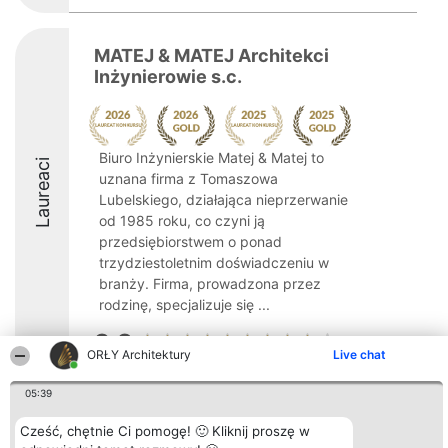
MATEJ & MATEJ Architekci
Inżynierowie s.c.
Biuro Inżynierskie Matej & Matej to
Laureaci
uznana firma z Tomaszowa
Lubelskiego, działająca nieprzerwanie
od 1985 roku, co czyni ją
przedsiębiorstwem o ponad
trzydziestoletnim doświadczeniu w
branży. Firma, prowadzona przez
rodzinę, specjalizuje się ...
9.2
ORŁY Architektury
Live chat
05:39
Organizator plebiscytu
Plebiscyt
Kontakt
Bright Side Solutions sp. z o.
Laureaci
Kontakt
Cześć, chętnie Ci pomogę! 🙂 Kliknij proszę w
o. sp. k.
Lista