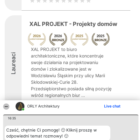
XAL PROJEKT - Projekty domów
XAL PROJEKT to biuro
Laureaci
architektoniczne, które koncentruje
swoje działania na projektowaniu
domów i zlokalizowane jest w
Wodzisławiu Śląskim przy ulicy Marii
Skłodowskiej-Curie 28.
Przedsiębiorstwo posiada silną pozycję
wśród regionalnych biur ...
8.5
ORŁY Architektury
Live chat
16:35
Organizator plebiscytu
Plebiscyt
Kontakt
Cześć, chętnie Ci pomogę! 🙂 Kliknij proszę w
Bright Side Solutions sp. z o.
Laureaci
Kontakt
odpowiedni temat rozmowy! 🙂
o. sp. k.
Lista