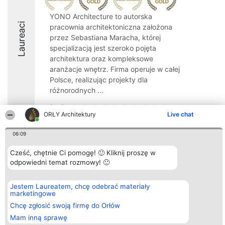
YONO Architecture to autorska
Laureaci
pracownia architektoniczna założona
przez Sebastiana Maracha, której
specjalizacją jest szeroko pojęta
architektura oraz kompleksowe
aranżacje wnętrz. Firma operuje w całej
Polsce, realizując projekty dla
różnorodnych ...
9.8
ORŁY Architektury
Live chat
06:09
Organizator plebiscytu
Plebiscyt
Kontakt
Bright Side Solutions sp. z o.
Cześć, chętnie Ci pomogę! 🙂 Kliknij proszę w
Laureaci
Kontakt
o. sp. k.
Lista
odpowiedni temat rozmowy! 🙂
ul. Ruska 22
wszystkich
Wrocław 50-079
Laureatów
KRS 0000749100 | Regon
Zasady
Jestem Laureatem, chcę odebrać materiały
381313360 | NIP 8943132676
Regulamin
marketingowe
+48 508 492 400
Polityka
Chcę zgłosić swoją firmę do Orłów
Prywatności
Mam inną sprawę