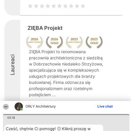
ZIĘBA Projekt
ZIĘBA Projekt to renomowana
Laureaci
pracownia architektoniczna z siedzibą
w Dobrzechowie niedaleko Strzyżowa,
specjalizująca się w kompleksowych
usługach projektowych dla branży
budowlanej. Firma odznacza się
profesjonalizmem oraz rzetelnym
podejściem ...
10
ORŁY Architektury
Live chat
03:18
Organizator plebiscytu
Plebiscyt
Kontakt
Cześć, chętnie Ci pomogę! 🙂 Kliknij proszę w
Bright Side Solutions sp. z o.
Laureaci
Kontakt