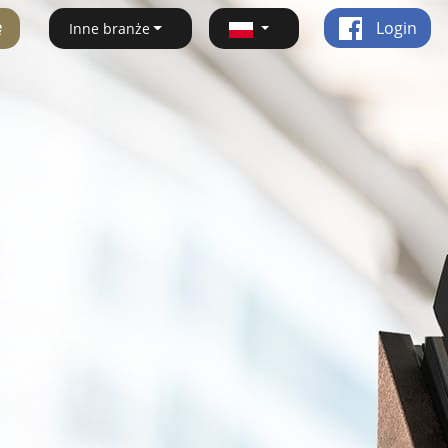
ę
Login
Inne branże