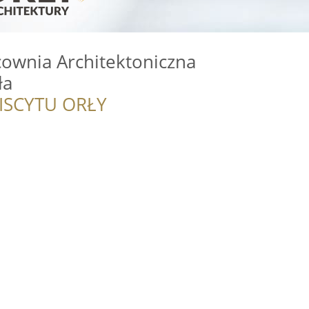
cownia Architektoniczna
ła
ISCYTU ORŁY