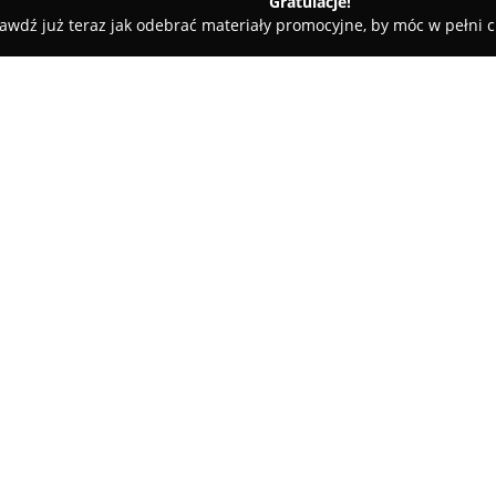
Gratulacje!
awdź już teraz jak odebrać materiały promocyjne, by móc w pełni c
trz, Projekty Domów - powiat limanowski
ArchiCraft Pracownia 
zna Mirosław Zapała
O firmie:
ArchiCraft Pracownia Archite
Podobinie, specjalizujące się w
zaangażowaniem i pasją. Firma 
oraz chęci kreowania przestrze
oczekiwania klientów. Kluczow
łączenie nowoczesnych rozwiąz
jednoczesnej dbałości o detale
Zespół ArchiCraft tworzą doświa
metody pracy, koncentrując si
koncepcji architektonicznych. 