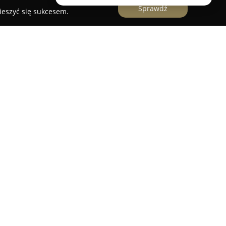
Sprawdź
ieszyć się sukcesem.
Architektoniczna Mirosław Zapała
ktoniczna
to przedsiębiorstwo zlokalizowane w
 realizacji projektów architektonicznych z dużym
została założona z zamiłowania do architektury
ni, które odpowiadają na indywidualne potrzeby i
ym elementem działalności tej pracowni jest
ań projektowych z funkcjonalnością, przy
.
dczeni projektanci, którzy integrują różne style i
ę na opracowywaniu spójnych, oryginalnych
Przedsiębiorstwo charakteryzuje się wysokim