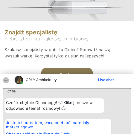
Znajdź specjalistę
Plebiscyt skupia najlepszych w branży
Szukasz specjalisty w pobliżu Ciebie? Sprawdź naszą
wyszukiwarkę. Korzystaj tylko z usług najlepszych!
Szukaj
ORŁY Architektury
Live chat
07:09
Cześć, chętnie Ci pomogę! 🙂 Kliknij proszę w
odpowiedni temat rozmowy! 🙂
Organizator plebiscytu
Plebiscyt
Kontakt
Jestem Laureatem, chcę odebrać materiały
Bright Side Solutions sp. z o.
Laureaci
Kontakt
marketingowe
o. sp. k.
Lista
ul. Ruska 22
wszystkich