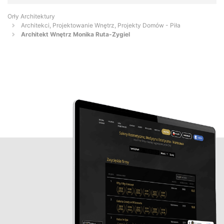
Orły Architektury
Architekci, Projektowanie Wnętrz, Projekty Domów - Piła
Architekt Wnętrz Monika Ruta-Zygiel