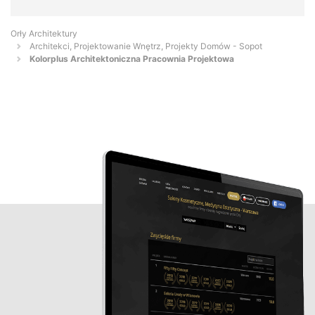
Orły Architektury
Architekci, Projektowanie Wnętrz, Projekty Domów - Sopot
Kolorplus Architektoniczna Pracownia Projektowa