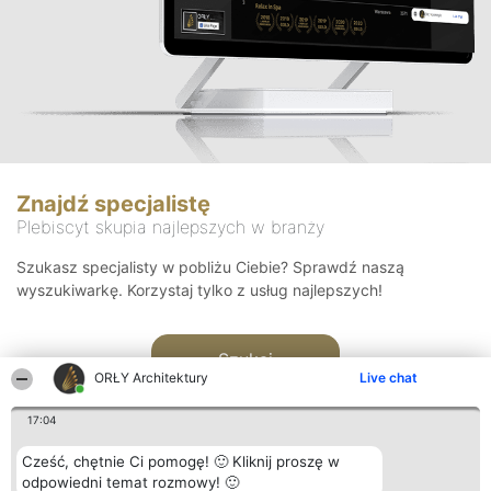
Znajdź specjalistę
Plebiscyt skupia najlepszych w branży
Szukasz specjalisty w pobliżu Ciebie? Sprawdź naszą
wyszukiwarkę. Korzystaj tylko z usług najlepszych!
Szukaj
ORŁY Architektury
Live chat
17:04
Cześć, chętnie Ci pomogę! 🙂 Kliknij proszę w
odpowiedni temat rozmowy! 🙂