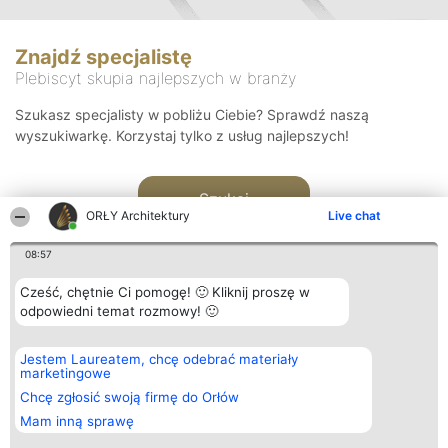
Znajdź specjalistę
Plebiscyt skupia najlepszych w branży
Szukasz specjalisty w pobliżu Ciebie? Sprawdź naszą
wyszukiwarkę. Korzystaj tylko z usług najlepszych!
Szukaj
ORŁY Architektury
Live chat
08:57
Cześć, chętnie Ci pomogę! 🙂 Kliknij proszę w
odpowiedni temat rozmowy! 🙂
Organizator plebiscytu
Plebiscyt
Kontakt
Jestem Laureatem, chcę odebrać materiały
Bright Side Solutions sp. z o.
Laureaci
Kontakt
marketingowe
o. sp. k.
Lista
ul. Ruska 22
wszystkich
Chcę zgłosić swoją firmę do Orłów
Wrocław 50-079
Laureatów
Mam inną sprawę
KRS 0000749100 | Regon
Zasady
381313360 | NIP 8943132676
Regulamin