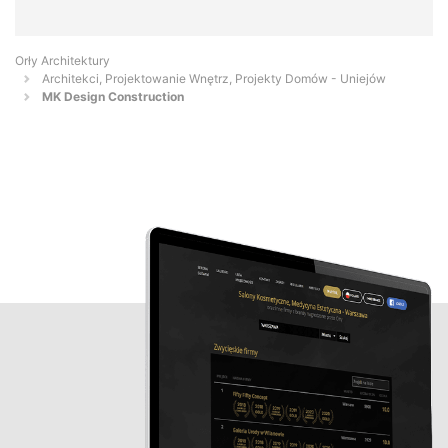
Orły Architektury
Architekci, Projektowanie Wnętrz, Projekty Domów - Uniejów
MK Design Construction