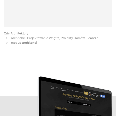
Orły Architektury
Architekci, Projektowanie Wnętrz, Projekty Domów - Zabrze
modus architekci