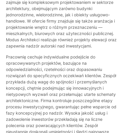
zajmuje się kompleksowym projektowaniem w sektorze
architektury, obejmującym zarówno budynki
jednorodzinne, wielorodzinne, jak i obiekty usługowo-
handlowe. W ofercie firmy znajduje się także aranżacja i
projektowanie wnętrz o różnym przeznaczeniu —
mieszkalnych, biurowych oraz użyteczności publicznej.
Modus Architekci realizuje również projekty elewacji oraz
zapewnia nadzór autorski nad inwestycjami.
Pracownię cechuje indywidualne podejście do
opracowywanych projektów, bazujące na
odpowiedzialności, rzetelności oraz dopasowaniu
rozwiązań do specyficznych oczekiwań klientów. Zespół
przykłada dużą wagę do spójności i przemyślanych
koncepcji, chętnie podejmując się innowacyjnych i
nietypowych wyzwań oraz przełamując utarte schematy
architektoniczne. Firma kontroluje poszczególne etapy
procesu inwestycyjnego, gwarantując pełne wsparcie od
fazy koncepcyjnej po nadzór. Wysoka jakość usług i
zadowolenie inwestorów przekładają się na liczne
polecenia oraz powracających klientów. Zespół
nieustannie doskonali umiejętności i śledzi najnowsze