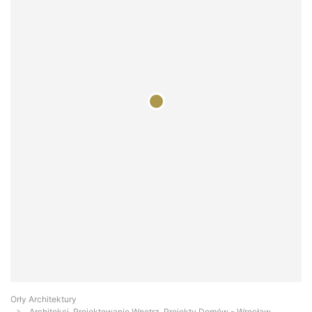
Orły Architektury
Architekci, Projektowanie Wnętrz, Projekty Domów - Wrocław