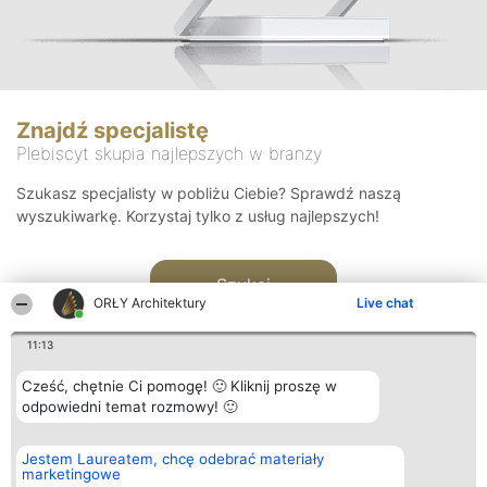
Znajdź specjalistę
Plebiscyt skupia najlepszych w branży
Szukasz specjalisty w pobliżu Ciebie? Sprawdź naszą
wyszukiwarkę. Korzystaj tylko z usług najlepszych!
Szukaj
ORŁY Architektury
Live chat
11:13
Cześć, chętnie Ci pomogę! 🙂 Kliknij proszę w
odpowiedni temat rozmowy! 🙂
Organizator plebiscytu
Plebiscyt
Kontakt
Jestem Laureatem, chcę odebrać materiały
Bright Side Solutions sp. z o.
Laureaci
Kontakt
marketingowe
o. sp. k.
Lista