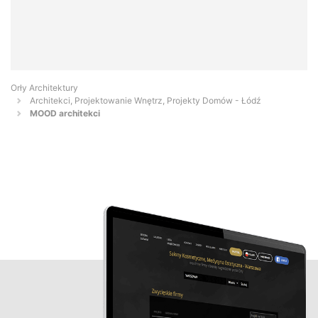
Orły Architektury
Architekci, Projektowanie Wnętrz, Projekty Domów - Łódź
MOOD architekci