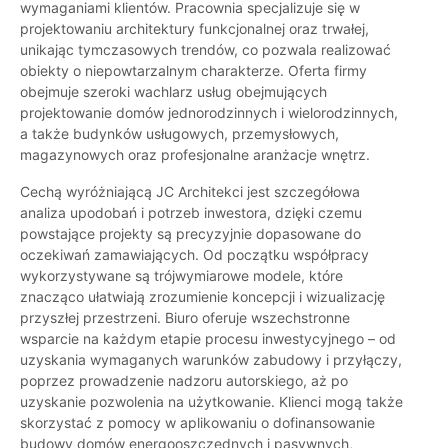
wymaganiami klientów. Pracownia specjalizuje się w
projektowaniu architektury funkcjonalnej oraz trwałej,
unikając tymczasowych trendów, co pozwala realizować
obiekty o niepowtarzalnym charakterze. Oferta firmy
obejmuje szeroki wachlarz usług obejmujących
projektowanie domów jednorodzinnych i wielorodzinnych,
a także budynków usługowych, przemysłowych,
magazynowych oraz profesjonalne aranżacje wnętrz.
Cechą wyróżniającą JC Architekci jest szczegółowa
analiza upodobań i potrzeb inwestora, dzięki czemu
powstające projekty są precyzyjnie dopasowane do
oczekiwań zamawiających. Od początku współpracy
wykorzystywane są trójwymiarowe modele, które
znacząco ułatwiają zrozumienie koncepcji i wizualizację
przyszłej przestrzeni. Biuro oferuje wszechstronne
wsparcie na każdym etapie procesu inwestycyjnego – od
uzyskania wymaganych warunków zabudowy i przyłączy,
poprzez prowadzenie nadzoru autorskiego, aż po
uzyskanie pozwolenia na użytkowanie. Klienci mogą także
skorzystać z pomocy w aplikowaniu o dofinansowanie
budowy domów energooszczędnych i pasywnych,