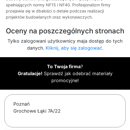
spełniających normy NF15 i NF40. Profesjonalizm firmy
przejawia się w dbałości o detale podczas realizacji
projektów budowlanych oraz wykonawczych.
Oceny na poszczególnych stronach
Tylko zalogowani użytkownicy maja dostęp do tych
danych.
Kliknij, aby się zalogować.
To Twoja firma
?
Gratulacje!
Sprawdź jak odebrać materiały
promocyjne!
Poznań
Grochowe Łąki 7A/22