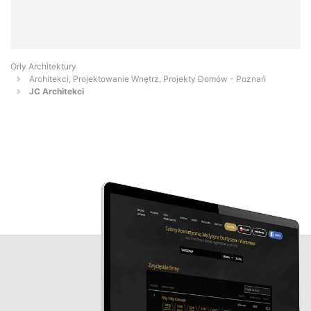
Orły Architektury
Architekci, Projektowanie Wnętrz, Projekty Domów - Poznań
JC Architekci