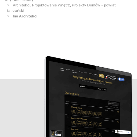
Architekci, Projektowanie Wnętrz, Projekty Domów - powiat
tatrzański
Ino Architekci