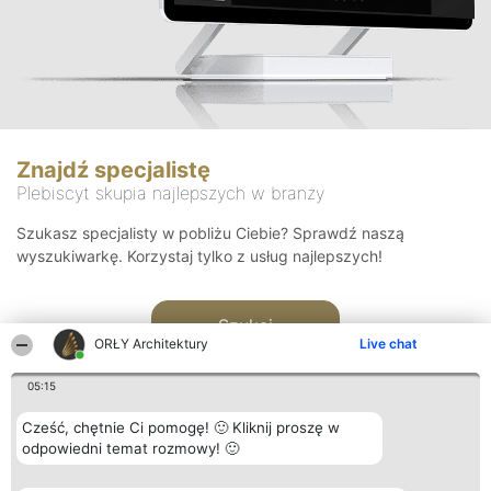
Znajdź specjalistę
Plebiscyt skupia najlepszych w branży
Szukasz specjalisty w pobliżu Ciebie? Sprawdź naszą
wyszukiwarkę. Korzystaj tylko z usług najlepszych!
Szukaj
ORŁY Architektury
Live chat
05:15
Cześć, chętnie Ci pomogę! 🙂 Kliknij proszę w
odpowiedni temat rozmowy! 🙂
Organizator plebiscytu
Plebiscyt
Kontakt