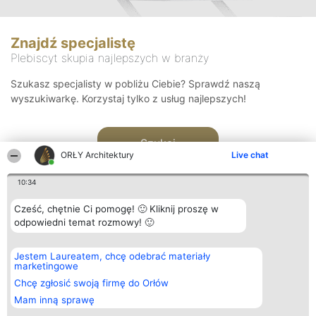
Znajdź specjalistę
Plebiscyt skupia najlepszych w branży
Szukasz specjalisty w pobliżu Ciebie? Sprawdź naszą
wyszukiwarkę. Korzystaj tylko z usług najlepszych!
Szukaj
ORŁY Architektury
Live chat
10:34
Cześć, chętnie Ci pomogę! 🙂 Kliknij proszę w
odpowiedni temat rozmowy! 🙂
Organizator plebiscytu
Plebiscyt
Kontakt
Jestem Laureatem, chcę odebrać materiały
Bright Side Solutions sp. z o.
Laureaci
Kontakt
marketingowe
o. sp. k.
Lista
ul. Ruska 22
wszystkich
Chcę zgłosić swoją firmę do Orłów
Wrocław 50-079
Laureatów
Mam inną sprawę
KRS 0000749100 | Regon
Zasady
381313360 | NIP 8943132676
Regulamin