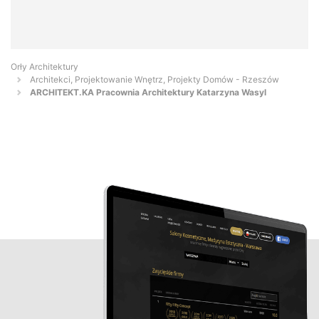
Orły Architektury
Architekci, Projektowanie Wnętrz, Projekty Domów - Rzeszów
ARCHITEKT.KA Pracownia Architektury Katarzyna Wasyl