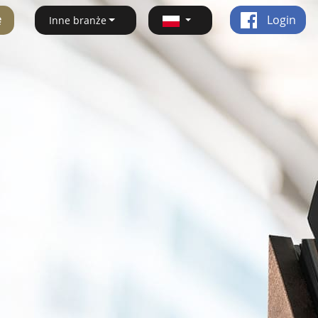
ę
Login
Inne branże