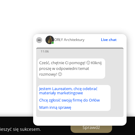
ORŁY Architektury
Live chat
11:06
Cześć, chętnie Ci pomogę! 🙂 Kliknij
proszę w odpowiedni temat
rozmowy! 🙂
Jestem Laureatem, chcę odebrać
materiały marketingowe
Chcę zgłosić swoją firmę do Orłów
Mam inną sprawę
Sprawdź
ieszyć się sukcesem.