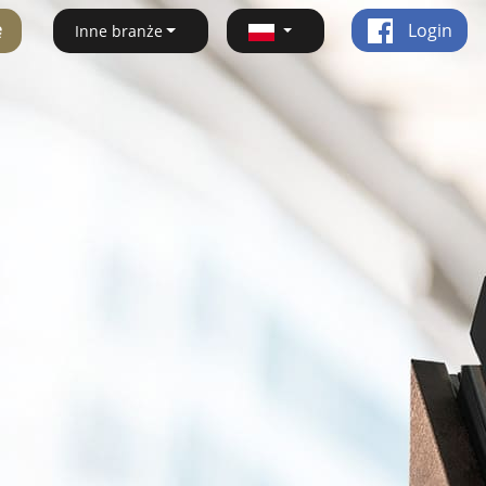
ę
Login
Inne branże