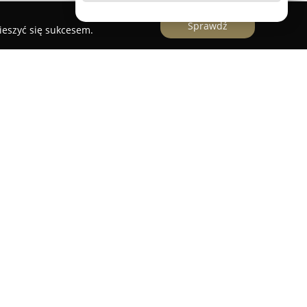
Sprawdź
ieszyć się sukcesem.
tr Perlega
otr Perlega
to renomowane biuro
 w Pszczynie, przy Placu Targowym 12, oferujące
ych. Pracownia specjalizuje się zarówno w
ch projektów budynków, jak i dostosowywaniu
ficznych wymagań inwestorów oraz uwarunkowań
zechstronnego podejścia i opieki nad klientami
jmuje wykonywanie szczegółowych wizualizacji
zesnych wizualizacji sferycznych 360 stopni oraz