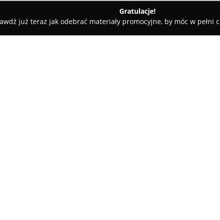
Gratulacje!
awdź już teraz jak odebrać materiały promocyjne, by móc w pełni c
trz, Projekty Domów - Pszczyna
Pracownia Architektoniczna Pio
erlega
O firmie:
Pracownia Architektoniczna Pi
architektoniczne zlokalizowane
szeroki zakres usług projektow
przygotowywaniu indywidualny
gotowych projektów do specy
terenu. Firma znana jest ze ws
na każdym etapie inwestycji.
Zakres świadczonych usług obe
obiektów i wnętrz, w tym nowoc