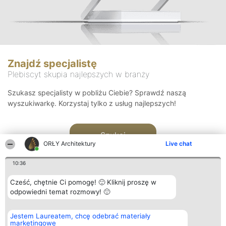
Znajdź specjalistę
Plebiscyt skupia najlepszych w branży
Szukasz specjalisty w pobliżu Ciebie? Sprawdź naszą
wyszukiwarkę. Korzystaj tylko z usług najlepszych!
Szukaj
ORŁY Architektury
Live chat
10:36
Cześć, chętnie Ci pomogę! 🙂 Kliknij proszę w
odpowiedni temat rozmowy! 🙂
Organizator plebiscytu
Plebiscyt
Kontakt
Jestem Laureatem, chcę odebrać materiały
Bright Side Solutions sp. z o.
Laureaci
Kontakt
marketingowe
o. sp. k.
Lista