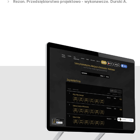
Rezon. Przedsiębiorstwo projektowo - wykonawcze. Durski A.