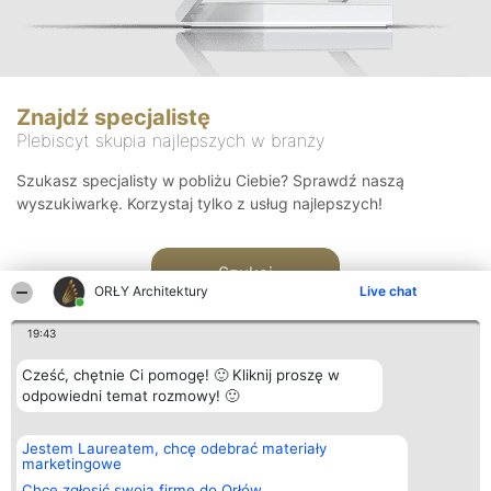
Znajdź specjalistę
Plebiscyt skupia najlepszych w branży
Szukasz specjalisty w pobliżu Ciebie? Sprawdź naszą
wyszukiwarkę. Korzystaj tylko z usług najlepszych!
Szukaj
ORŁY Architektury
Live chat
19:43
Cześć, chętnie Ci pomogę! 🙂 Kliknij proszę w
odpowiedni temat rozmowy! 🙂
Organizator plebiscytu
Plebiscyt
Kontakt
Jestem Laureatem, chcę odebrać materiały
Bright Side Solutions sp. z o.
Laureaci
Kontakt
marketingowe
o. sp. k.
Lista
ul. Ruska 22
wszystkich
Chcę zgłosić swoją firmę do Orłów