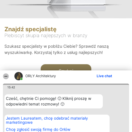
Znajdź specjalistę
Plebiscyt skupia najlepszych w branży
Szukasz specjalisty w pobliżu Ciebie? Sprawdź naszą
wyszukiwarkę. Korzystaj tylko z usług najlepszych!
Szukaj
ORŁY Architektury
Live chat
15:42
Cześć, chętnie Ci pomogę! 🙂 Kliknij proszę w
odpowiedni temat rozmowy! 🙂
Organizator plebiscytu
Plebiscyt
Kontakt
Jestem Laureatem, chcę odebrać materiały
Bright Side Solutions sp. z o.
Laureaci
Kontakt
marketingowe
o. sp. k.
Lista
ul. Ruska 22
wszystkich
Chcę zgłosić swoją firmę do Orłów
Wrocław 50-079
Laureatów