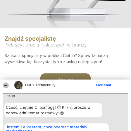
Znajdź specjalistę
Plebiscyt skupia najlepszych w branży
Szukasz specjalisty w pobliżu Ciebie? Sprawdź naszą
wyszukiwarkę. Korzystaj tylko z usług najlepszych!
Szukaj
ORŁY Architektury
Live chat
13:39
Cześć, chętnie Ci pomogę! 🙂 Kliknij proszę w
odpowiedni temat rozmowy! 🙂
Organizator plebiscytu
Plebiscyt
Kontakt
Jestem Laureatem, chcę odebrać materiały
Bright Side Solutions sp. z o.
Laureaci
Kontakt