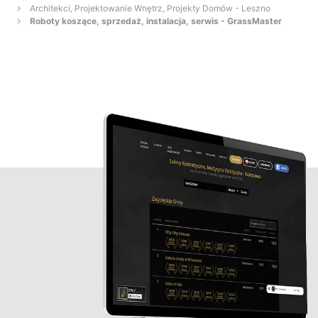
Architekci, Projektowanie Wnętrz, Projekty Domów - Leszno
Roboty koszące, sprzedaż, instalacja, serwis - GrassMaster