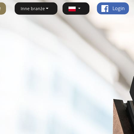
ę
Login
Inne branże