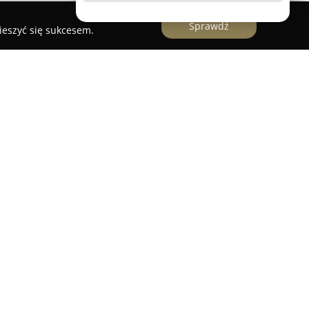
Sprawdź
ieszyć się sukcesem.
ktoniczna
ktoniczna
to uznane biuro architektoniczne
cjalizujące się w realizacji kompleksowych oraz
 prowadzona przez doświadczonych architektów,
a Niewińskiego, od lat realizuje projekty
dejściem oraz starannością w każdym detalu.
roką wiedzę w zakresie projektowania dla branży
zego potwierdzeniem jest rozbudowane portfolio
ym prestiżowe hotele i restauracje w wielu
tecznie łączy walory estetyczne z