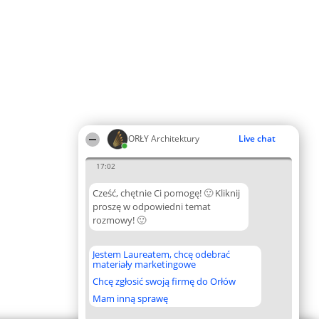
ORŁY Architektury
Live chat
17:02
Cześć, chętnie Ci pomogę! 🙂 Kliknij
proszę w odpowiedni temat
rozmowy! 🙂
Jestem Laureatem, chcę odebrać
materiały marketingowe
Chcę zgłosić swoją firmę do Orłów
Mam inną sprawę