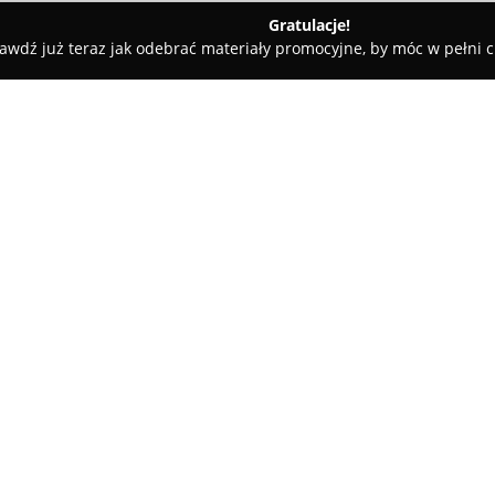
Gratulacje!
awdź już teraz jak odebrać materiały promocyjne, by móc w pełni c
trz, Projekty Domów - Warszawa
ORB Studio Pracownia Archite
czna
O firmie:
ORB Studio Pracownia Archite
zlokalizowane w Warszawie, spe
oryginalnych projektów. Firma
Justynę Jabłońską oraz Wojciech
cechujące się innowacyjnym po
Zespół ORB Studio posiada sze
hotelarsko-gastronomicznej, c
zrealizowanych inwestycji, w t
miastach Polski. Pracownia sku