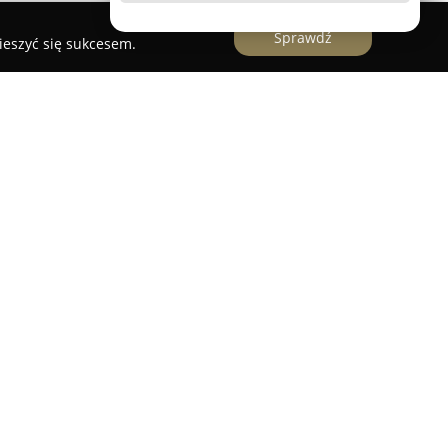
Sprawdź
ieszyć się sukcesem.
 projektowe, które koncentruje się na
kończeniu zarówno wnętrz prywatnych, jak i
ożony z architektów wnętrz Marty Iglewskiej oraz
yzuje się zaangażowaniem w design oraz bogatym
nanych pracowniach stolicy. Pracownia dąży do
yślanych, funkcjonalnych, estetycznych oraz
mopoczuciu użytkowników.
owanie wnętrz mieszkań, domów, biur i
jąc realizacje na terenie całego kraju. Proces