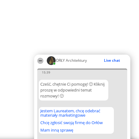
ORŁY Architektury
Live chat
15:39
Cześć, chętnie Ci pomogę! 🙂 Kliknij
proszę w odpowiedni temat
rozmowy! 🙂
Jestem Laureatem, chcę odebrać
materiały marketingowe
Chcę zgłosić swoją firmę do Orłów
Mam inną sprawę