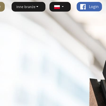
ę
Login
Inne branże