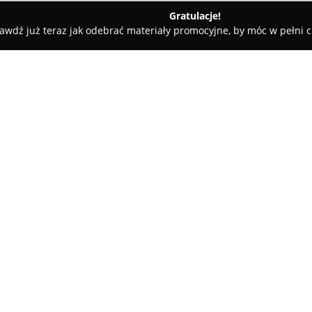
Gratulacje!
awdź już teraz jak odebrać materiały promocyjne, by móc w pełni c
trz, Projekty Domów - Warszawa
Interiorsy
O firmie:
Interiorsy
to warszawskie biuro
wszechstronnej aranżacji i wy
komercyjnych. Zespół firmy, zł
Radosława Wójcika, charakter
doświadczeniem zdobytym w uz
realizowania przestrzeni przem
sprzyjających komfortowi i sa
Zakres usług obejmuje projekt
przestrzeni komercyjnych, oferu