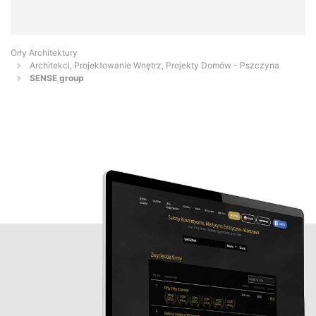
Orły Architektury
Architekci, Projektowanie Wnętrz, Projekty Domów - Pszczyna
SENSE group