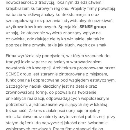
nowoczesność z tradycją, lokalnym dziedzictwem i
krajobrazem kulturowym regionu. Projekty firmy powstają
na bazie wnikliwej analizy kontekstu miejsca oraz
szczegółowego rozpoznania indywidualnych oczekiwań
użytkowników końcowych. Specjaliści
SENSE group
uznają, że otoczenie wywiera znaczący wpływ na
człowieka, oddziałując nie tylko wizualnie, ale także
poprzez inne zmysły, takie jak słuch, węch czy smak.
Firma wyróżnia się podejściem, w którym szacunek do
tradycji idzie w parze ze śmiałym wprowadzaniem
nowatorskich koncepcji. Architektura proponowana przez
SENSE group jest starannie zintegrowana z miejscem,
funkcjonalna i dopracowana pod względem estetycznym.
Szczególny nacisk kładziony jest na detale oraz
zrównoważoną formę, co pozwala na tworzenie
unikalnych realizacji, odpowiadających współczesnym
potrzebom, a jednocześnie wpisujących się w lokalną
tożsamość. Zakres działalności obejmuje projekty
mieszkaniowe oraz obiekty użyteczności publicznej, przy
stałym dążeniu do najwyższej jakości oraz świadomie
wybieranych rozwiązań. Praca firmy stanowi dialog