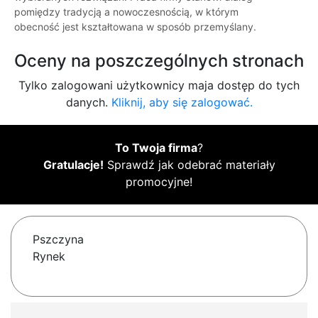
pomiędzy tradycją a nowoczesnością, w którym
obecność jest kształtowana w sposób przemyślany.
Oceny na poszczególnych stronach
Tylko zalogowani użytkownicy maja dostęp do tych
danych.
Kliknij, aby się zalogować.
To Twoja firma
?
Gratulacje!
Sprawdź jak odebrać materiały
promocyjne!
Pszczyna
Rynek