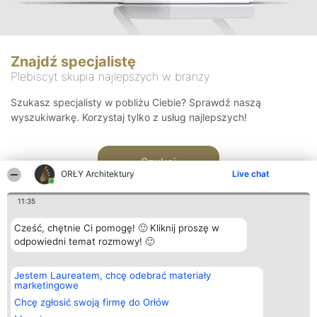
Znajdź specjalistę
Plebiscyt skupia najlepszych w branży
Szukasz specjalisty w pobliżu Ciebie? Sprawdź naszą
wyszukiwarkę. Korzystaj tylko z usług najlepszych!
Szukaj
ORŁY Architektury
Live chat
11:35
Cześć, chętnie Ci pomogę! 🙂 Kliknij proszę w
odpowiedni temat rozmowy! 🙂
Organizator plebiscytu
Plebiscyt
Kontakt
Jestem Laureatem, chcę odebrać materiały
Bright Side Solutions sp. z o.
Laureaci
Kontakt
marketingowe
o. sp. k.
Lista
ul. Ruska 22
wszystkich
Chcę zgłosić swoją firmę do Orłów
Wrocław 50-079
Laureatów