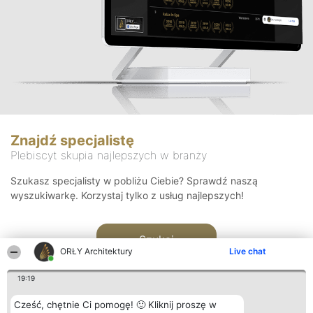
Znajdź specjalistę
Plebiscyt skupia najlepszych w branży
Szukasz specjalisty w pobliżu Ciebie? Sprawdź naszą
wyszukiwarkę. Korzystaj tylko z usług najlepszych!
Szukaj
ORŁY Architektury
Live chat
19:19
Cześć, chętnie Ci pomogę! 🙂 Kliknij proszę w