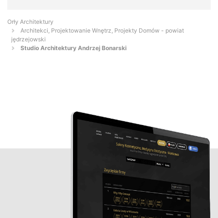
Orły Architektury
Architekci, Projektowanie Wnętrz, Projekty Domów - powiat
jędrzejowski
Studio Architektury Andrzej Bonarski