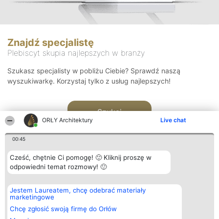
Znajdź specjalistę
Plebiscyt skupia najlepszych w branży
Szukasz specjalisty w pobliżu Ciebie? Sprawdź naszą
wyszukiwarkę. Korzystaj tylko z usług najlepszych!
Szukaj
ORŁY Architektury
Live chat
00:45
Cześć, chętnie Ci pomogę! 🙂 Kliknij proszę w
odpowiedni temat rozmowy! 🙂
Organizator plebiscytu
Plebiscyt
Kontakt
Jestem Laureatem, chcę odebrać materiały
Bright Side Solutions sp. z o.
Laureaci
Kontakt
marketingowe
o. sp. k.
Lista
ul. Ruska 22
wszystkich
Chcę zgłosić swoją firmę do Orłów
Wrocław 50-079
Laureatów