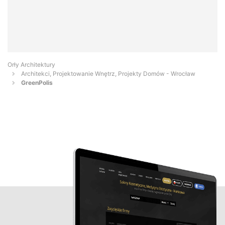
Orły Architektury
Architekci, Projektowanie Wnętrz, Projekty Domów - Wrocław
GreenPolis