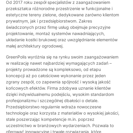
Od 2017 roku zespół specjalistów z zaangażowaniem
przekształca różnorodne przestrzenie w funkcjonalne i
estetyczne tereny zielone, dedykowane zarówno klientom
prywatnym, jak i przedsiębiorstwom. Zakres
świadczonych przez firmę usług obejmuje precyzyjne
projektowanie, montaż systemów nawadniających,
układanie kostki brukowej oraz uwzględnianie elementów
małej architektury ogrodowej.
GreenPolis wyróżnia się na rynku swoim zaangażowaniem
w realizację nawet najbardziej wymagających zadań –
projekty prowadzone są kompleksowo, od etapu
koncepcji aż po całościowe wykonanie przez jeden
zgrany zespół, co zapewnia spójność i wysoką jakość
końcowych efektów. Firma zdobywa uznanie klientów
dzięki indywidualnemu podejściu, wysokim standardom
profesjonalizmu i szczególnej dbałości o detale.
Przedsiębiorstwo regularnie wdraża nowoczesne
technologie oraz korzysta z materiałów o wysokiej jakości,
stale poszerzając kompetencje m.in. poprzez
uczestnictwo w branżowych wydarzeniach. Pozwala to
oferować innowacyjne i trwałe rozwiązania, które