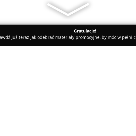
Gratulacje!
awdź już teraz jak odebrać materiały promocyjne, by móc w pełni c
trz, Projekty Domów - Dopiewo
Norsesowicz Design & RE
O firmie:
Norsesowicz Design & RE
to pr
usług w zakresie architektury 
Palędzie, w gminie Dopiewo, fir
odpowiadających indywidualny
się projekty obiektów budowlan
jednorodzinne, budynki wieloro