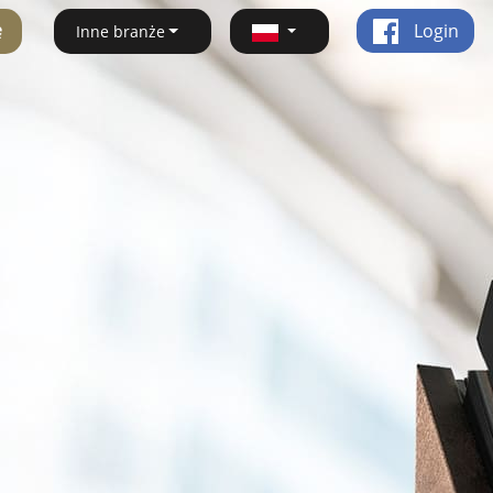
ę
Login
Inne branże