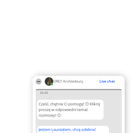
ORŁY Architektury
Live chat
02:45
Cześć, chętnie Ci pomogę! 🙂 Kliknij
proszę w odpowiedni temat
rozmowy! 🙂
Jestem Laureatem, chcę odebrać