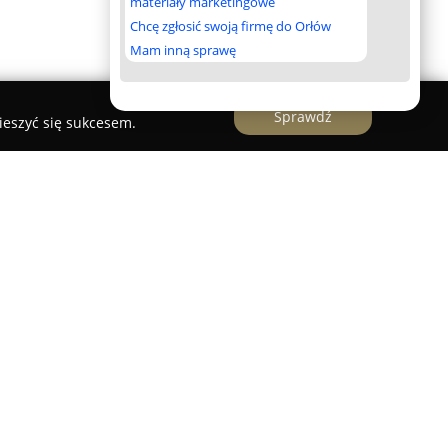
materiały marketingowe
Chcę zgłosić swoją firmę do Orłów
Mam inną sprawę
Sprawdź
ieszyć się sukcesem.
acownia autorska, oferująca szeroki wachlarz
oraz projektowania. Zlokalizowana w miejscowości
ma specjalizuje się w realizacji projektów
m potrzebom inwestorów. Wśród usług znajdują
ych różnego typu, takich jak domy
dzinne, bliźniaki, a także obiekty przemysłowe,