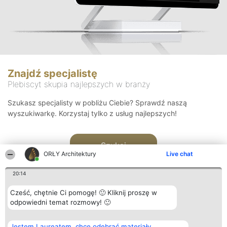
Znajdź specjalistę
Plebiscyt skupia najlepszych w branży
Szukasz specjalisty w pobliżu Ciebie? Sprawdź naszą
wyszukiwarkę. Korzystaj tylko z usług najlepszych!
Szukaj
ORŁY Architektury
Live chat
20:14
Cześć, chętnie Ci pomogę! 🙂 Kliknij proszę w
odpowiedni temat rozmowy! 🙂
Organizator plebiscytu
Plebiscyt
Kontakt
Jestem Laureatem, chcę odebrać materiały