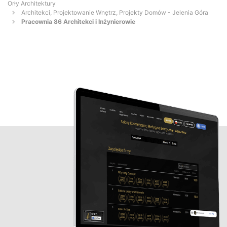
Orły Architektury
Architekci, Projektowanie Wnętrz, Projekty Domów - Jelenia Góra
Pracownia 86 Architekci i Inżynierowie