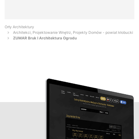
Orły Architektury
Architekci, Projektowanie Wnętrz, Projekty Domów - powiat kłobucki
ZUMAR Bruk I Architektura Ogrodu