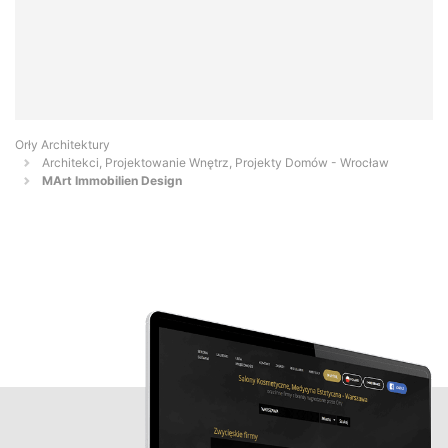
Orły Architektury
Architekci, Projektowanie Wnętrz, Projekty Domów - Wrocław
MArt Immobilien Design