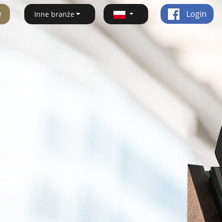
ę
Login
Inne branże