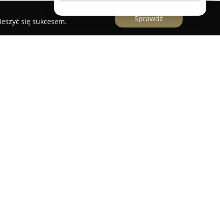
Sprawdź
ieszyć się sukcesem.
a
iczna
to uznane biuro architektoniczne z Kielc,
ugi związane z obsługą inwestycji w zakresie
ecjalizowany zespół architektów oraz fachowców
ziałań, takich jak przygotowywanie projektów
opracowywanie instalacji infrastruktury
ie doradztwa i nadzoru technicznego.
prowadzi obsługę inwestycji na każdym etapie,
pcji programowych, poprzez kolejne fazy
iór wykonanych obiektów. DETAN zajmuje się