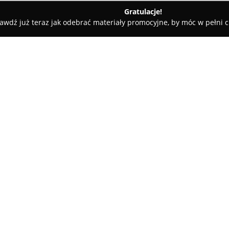
Gratulacje!
awdź już teraz jak odebrać materiały promocyjne, by móc w pełni c
rz, Projekty Domów - Kielce
DETAN Pracownia Architektoniczn
O firmie:
DETAN Pracownia Architekton
które świadczy kompleksowe usł
projektowania. Zatrudnia wysp
oferujących szeroki wachlarz d
architektoniczno-budowlanych, 
technicznej czy też zapewnian
Firma w profesjonalny sposób 
począwszy od wstępnych konce
projektowe, aż po finalny odb