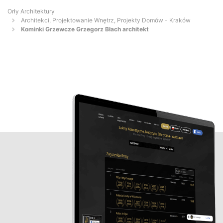
Orły Architektury
Architekci, Projektowanie Wnętrz, Projekty Domów - Kraków
Kominki Grzewcze Grzegorz Błach architekt