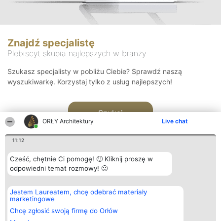
Znajdź specjalistę
Plebiscyt skupia najlepszych w branży
Szukasz specjalisty w pobliżu Ciebie? Sprawdź naszą
wyszukiwarkę. Korzystaj tylko z usług najlepszych!
Szukaj
ORŁY Architektury
Live chat
11:12
Cześć, chętnie Ci pomogę! 🙂 Kliknij proszę w
odpowiedni temat rozmowy! 🙂
Organizator plebiscytu
Plebiscyt
Kontakt
Jestem Laureatem, chcę odebrać materiały
Bright Side Solutions sp. z o.
Laureaci
Kontakt
marketingowe
o. sp. k.
Lista
ul. Ruska 22
wszystkich
Chcę zgłosić swoją firmę do Orłów
Wrocław 50-079
Laureatów