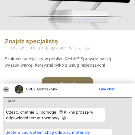
Znajdź specjalistę
Plebiscyt skupia najlepszych w branży
Szukasz specjalisty w pobliżu Ciebie? Sprawdź naszą
wyszukiwarkę. Korzystaj tylko z usług najlepszych!
Szukaj
ORŁY Architektury
Live chat
13:01
Cześć, chętnie Ci pomogę! 🙂 Kliknij proszę w
odpowiedni temat rozmowy! 🙂
Organizator plebiscytu
Plebiscyt
Kontakt
Jestem Laureatem, chcę odebrać materiały
Bright Side Solutions sp. z o.
Laureaci
Kontakt