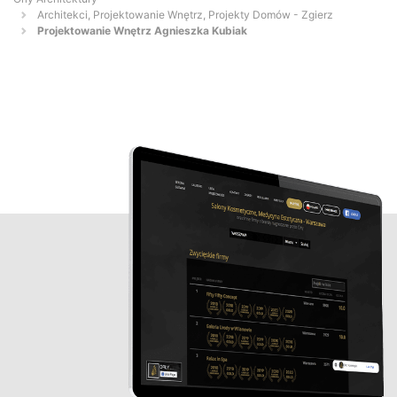
Architekci, Projektowanie Wnętrz, Projekty Domów - Zgierz
Projektowanie Wnętrz Agnieszka Kubiak