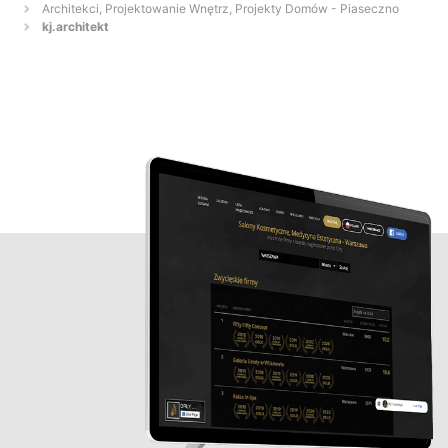
Architekci, Projektowanie Wnętrz, Projekty Domów - Piaseczno
kj.architekt