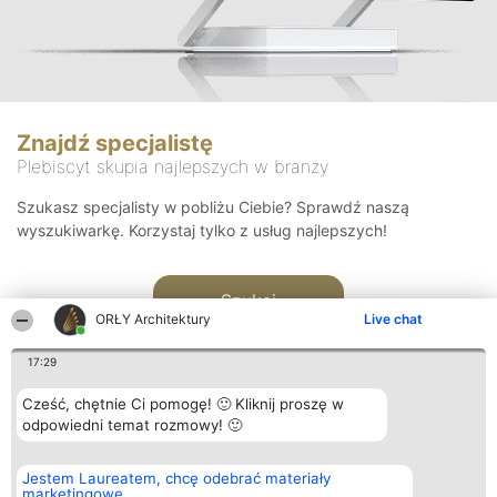
Znajdź specjalistę
Plebiscyt skupia najlepszych w branży
Szukasz specjalisty w pobliżu Ciebie? Sprawdź naszą
wyszukiwarkę. Korzystaj tylko z usług najlepszych!
Szukaj
ORŁY Architektury
Live chat
17:29
Cześć, chętnie Ci pomogę! 🙂 Kliknij proszę w
odpowiedni temat rozmowy! 🙂
Organizator plebiscytu
Plebiscyt
Kontakt
Jestem Laureatem, chcę odebrać materiały
Bright Side Solutions sp. z o.
Laureaci
Kontakt
marketingowe
o. sp. k.
Lista