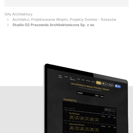
Orły Architektury
Architekci, Projektowanie Wnętrz, Projekty Domów - Rzeszów
Studio O2 Pracownia Architektoniczna Sp. z oo