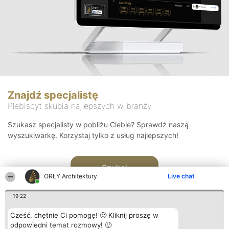
Znajdź specjalistę
Plebiscyt skupia najlepszych w branży
Szukasz specjalisty w pobliżu Ciebie? Sprawdź naszą
wyszukiwarkę. Korzystaj tylko z usług najlepszych!
Szukaj
ORŁY Architektury
Live chat
19:22
Cześć, chętnie Ci pomogę! 🙂 Kliknij proszę w
odpowiedni temat rozmowy! 🙂