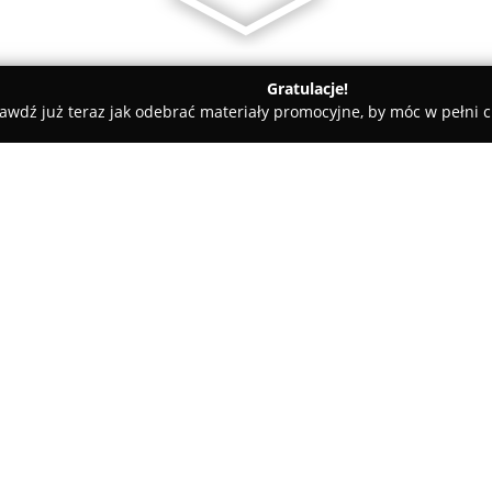
Gratulacje!
awdź już teraz jak odebrać materiały promocyjne, by móc w pełni c
trz, Projekty Domów - Kraków
A-TEKTURA
O firmie:
Pracownia architektoniczna
A-
rozbudowane usługi projektowe
nowoczesnymi trendami w dziedz
kompleksowe opracowanie doku
fazy – od koncepcji po projekt
aranżacji wnętrz.