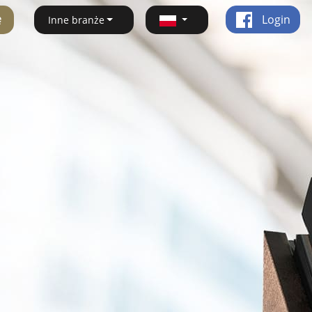
ę
Login
Inne branże