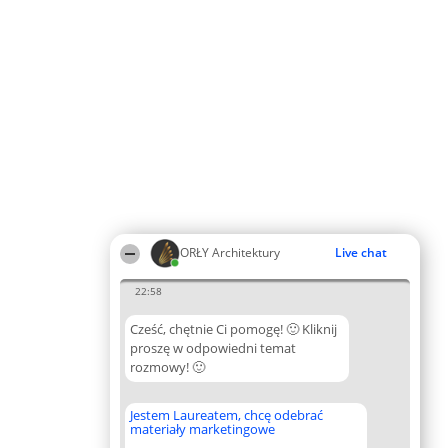
ORŁY Architektury
Live chat
22:58
Cześć, chętnie Ci pomogę! 🙂 Kliknij
proszę w odpowiedni temat
rozmowy! 🙂
Jestem Laureatem, chcę odebrać
materiały marketingowe