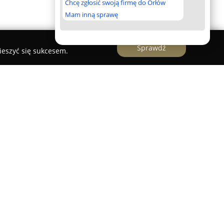
Chcę zgłosić swoją firmę do Orłów
Mam inną sprawę
Sprawdź
ieszyć się sukcesem.
Tektura
zlokalizowana w Krakowie świadczy
, łącząc krajowe i zagraniczne doświadczenia z
inie architektury. Zespół firmy realizuje
mentacji projektowej, obejmującej wszystkie
y wykonawcze, zarówno w zakresie budynków, jak i