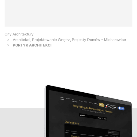
Orły Architektury
Architekci, Projektowanie Wnętrz, Projekty Domów - Michałowice
PORTYK ARCHITEKCI