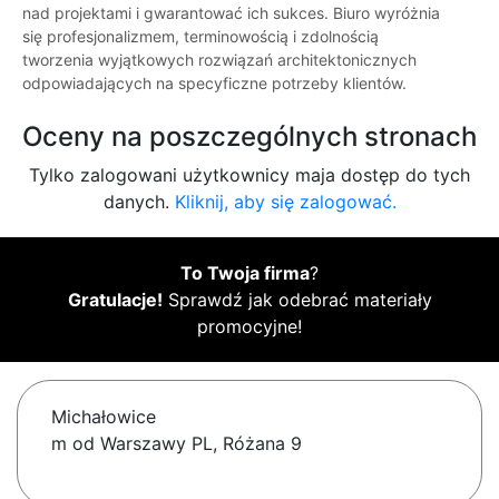
nad projektami i gwarantować ich sukces. Biuro wyróżnia
się profesjonalizmem, terminowością i zdolnością
tworzenia wyjątkowych rozwiązań architektonicznych
odpowiadających na specyficzne potrzeby klientów.
Oceny na poszczególnych stronach
Tylko zalogowani użytkownicy maja dostęp do tych
danych.
Kliknij, aby się zalogować.
To Twoja firma
?
Gratulacje!
Sprawdź jak odebrać materiały
promocyjne!
Michałowice
m od Warszawy PL, Różana 9