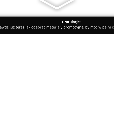
Gratulacje!
awdź już teraz jak odebrać materiały promocyjne, by móc w pełni c
trz, Projekty Domów - Pruszków
AB Pracownia Projektowa Marc
ujnowski
O firmie:
AB Pracownia Projektowa Mar
architektoniczne, które istniej
Pruszkowie. Firma zajmuje się
projektowo-inżynierskich, obej
oraz przebudowy istniejących 
zarówno do inwestorów indywid
domy jednorodzinne, budynki wi