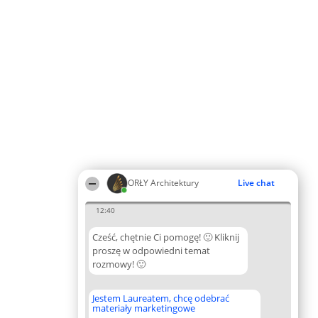
ORŁY Architektury
Live chat
12:40
Cześć, chętnie Ci pomogę! 🙂 Kliknij
proszę w odpowiedni temat
rozmowy! 🙂
Jestem Laureatem, chcę odebrać
materiały marketingowe