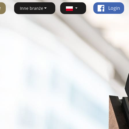
ę
Login
Inne branże