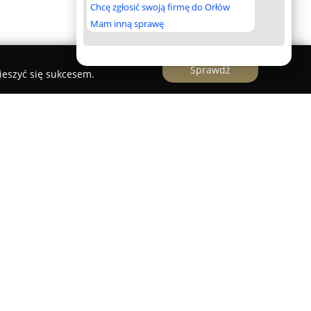
Chcę zgłosić swoją firmę do Orłów
Mam inną sprawę
Sprawdź
ieszyć się sukcesem.
in Bujnowski
cin Bujnowski
to renomowane biuro
e na rynku od 1994 roku i ma swoją siedzibę w
 świadczeniem wszechstronnych usług
mujących projekty nowych inwestycji, adaptacje
obiektów. Oferta pracowni jest skierowana
ualnych, jak i instytucjonalnych, obejmując
elorodzinne, obiekty użyteczności publicznej,