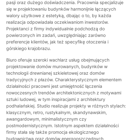
pasji oraz dużego doświadczenia. Pracownia specjalizuje
się w projektowaniu budynków harmonijnie łączących
walory użytkowe z estetyką, dbając o to, by każda
realizacja odpowiadała oczekiwaniom inwestorów.
Projektanci z firmy indywidualnie podchodzą do
powierzonych im zadań, uwzględniając zarówno
preferencje klientów, jak też specyfikę otoczenia i
górskiego krajobrazu.
Biuro oferuje szeroki wachlarz usług obejmujących
projektowanie domów murowanych, budynków w
technologii drewnianej szkieletowej oraz domów
tradycyjnych z płazów. Charakterystycznym elementem
działalności pracowni jest umiejętność łączenia
nowoczesnych trendów architektonicznych z motywami
sztuki ludowej, w tym inspiracjami z architektury
podhalańskiej. Studio realizuje projekty w różnych stylach:
klasycznym, retro, rustykalnym, skandynawskim,
awangardowym, minimalistycznym czy
postmodernistycznym. Istotnym aspektem działalności
firmy stała się także promocja ekologicznego
budownictwa oraz domów energooszczędnych