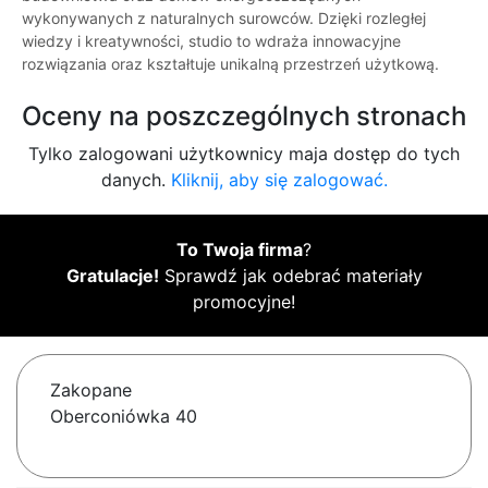
wykonywanych z naturalnych surowców. Dzięki rozległej
wiedzy i kreatywności, studio to wdraża innowacyjne
rozwiązania oraz kształtuje unikalną przestrzeń użytkową.
Oceny na poszczególnych stronach
Tylko zalogowani użytkownicy maja dostęp do tych
danych.
Kliknij, aby się zalogować.
To Twoja firma
?
Gratulacje!
Sprawdź jak odebrać materiały
promocyjne!
Zakopane
Oberconiówka 40