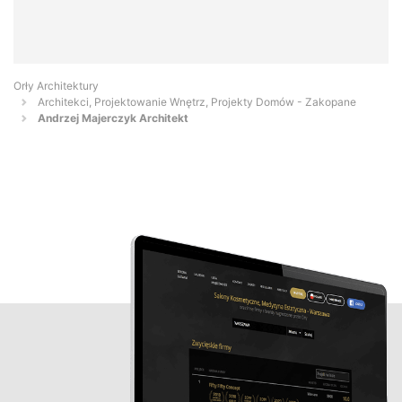
Orły Architektury
Architekci, Projektowanie Wnętrz, Projekty Domów - Zakopane
Andrzej Majerczyk Architekt