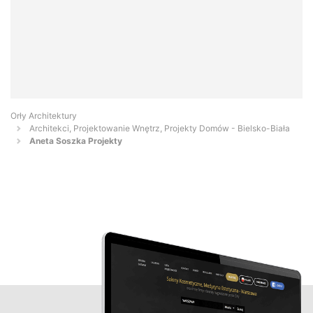
Orły Architektury
Architekci, Projektowanie Wnętrz, Projekty Domów - Bielsko-Biała
Aneta Soszka Projekty