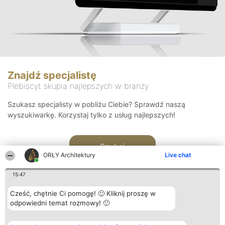
Znajdź specjalistę
Plebiscyt skupia najlepszych w branży
Szukasz specjalisty w pobliżu Ciebie? Sprawdź naszą
wyszukiwarkę. Korzystaj tylko z usług najlepszych!
Szukaj
ORŁY Architektury
Live chat
15:47
Cześć, chętnie Ci pomogę! 🙂 Kliknij proszę w
odpowiedni temat rozmowy! 🙂
Organizator plebiscytu
Plebiscyt
Kontakt