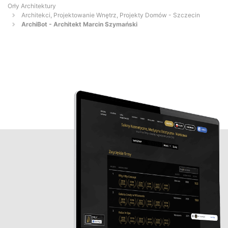
Orły Architektury
Architekci, Projektowanie Wnętrz, Projekty Domów - Szczecin
ArchiBot - Architekt Marcin Szymański