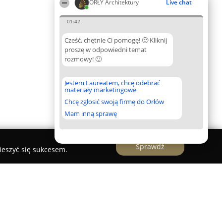
ORŁY Architektury
Live chat
01:42
Cześć, chętnie Ci pomogę! 🙂 Kliknij
proszę w odpowiedni temat
rozmowy! 🙂
Jestem Laureatem, chcę odebrać
materiały marketingowe
Chcę zgłosić swoją firmę do Orłów
Mam inną sprawę
Sprawdź
ieszyć się sukcesem.
gentne Domy