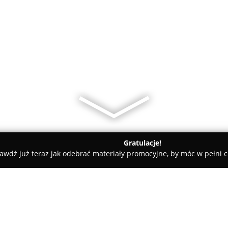
Gratulacje!
awdź już teraz jak odebrać materiały promocyjne, by móc w pełni c
rz, Projekty Domów - powiat bielski
Architekt Bielsko - Inteli