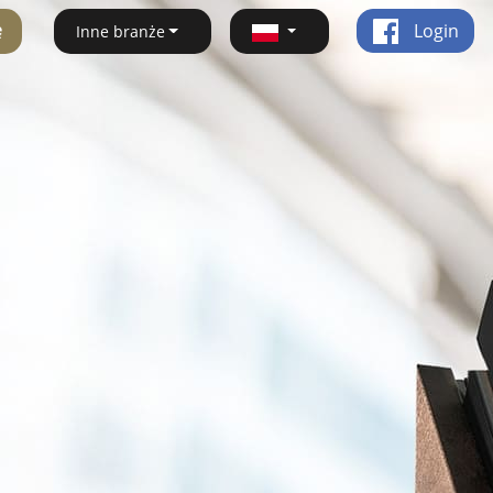
ę
Login
Inne branże