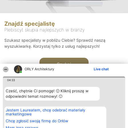
Znajdź specjalistę
Plebiscyt skupia najlepszych w branży
Szukasz specjalisty w pobliżu Ciebie? Sprawdź naszą
wyszukiwarkę. Korzystaj tylko z usług najlepszych!
Szukaj
ORŁY Architektury
Live chat
04:33
Cześć, chętnie Ci pomogę! 🙂 Kliknij proszę w
odpowiedni temat rozmowy! 🙂
Organizator plebiscytu
Plebiscyt
Kontakt
Jestem Laureatem, chcę odebrać materiały
Bright Side Solutions sp. z o.
Laureaci
Kontakt
marketingowe
o. sp. k.
Lista
ul. Ruska 22
wszystkich
Chcę zgłosić swoją firmę do Orłów
Wrocław 50-079
Laureatów
Mam inną sprawę
KRS 0000749100 | Regon
Zasady