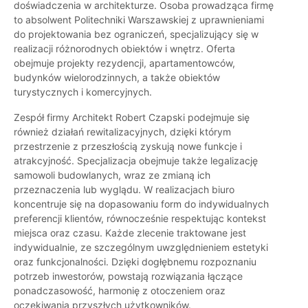
doświadczenia w architekturze. Osoba prowadząca firmę
to absolwent Politechniki Warszawskiej z uprawnieniami
do projektowania bez ograniczeń, specjalizujący się w
realizacji różnorodnych obiektów i wnętrz. Oferta
obejmuje projekty rezydencji, apartamentowców,
budynków wielorodzinnych, a także obiektów
turystycznych i komercyjnych.
Zespół firmy Architekt Robert Czapski podejmuje się
również działań rewitalizacyjnych, dzięki którym
przestrzenie z przeszłością zyskują nowe funkcje i
atrakcyjność. Specjalizacja obejmuje także legalizację
samowoli budowlanych, wraz ze zmianą ich
przeznaczenia lub wyglądu. W realizacjach biuro
koncentruje się na dopasowaniu form do indywidualnych
preferencji klientów, równocześnie respektując kontekst
miejsca oraz czasu. Każde zlecenie traktowane jest
indywidualnie, ze szczególnym uwzględnieniem estetyki
oraz funkcjonalności. Dzięki dogłębnemu rozpoznaniu
potrzeb inwestorów, powstają rozwiązania łączące
ponadczasowość, harmonię z otoczeniem oraz
oczekiwania przyszłych użytkowników.