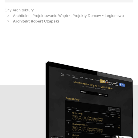
Orły Architektury
Architekci, Projektowanie Wnętrz, Projekty Domów - Legionowo
Architekt Robert Czapski