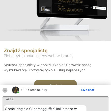
Znajdź specjalistę
Plebiscyt skupia najlepszych w branży
Szukasz specjalisty w pobliżu Ciebie? Sprawdź naszą
wyszukiwarkę. Korzystaj tylko z usług najlepszych!
Szukaj
ORŁY Architektury
Live chat
02:52
Cześć, chętnie Ci pomogę! 🙂 Kliknij proszę w