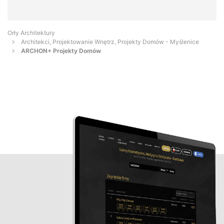
Orły Architektury
Architekci, Projektowanie Wnętrz, Projekty Domów - Myślenice
ARCHON+ Projekty Domów